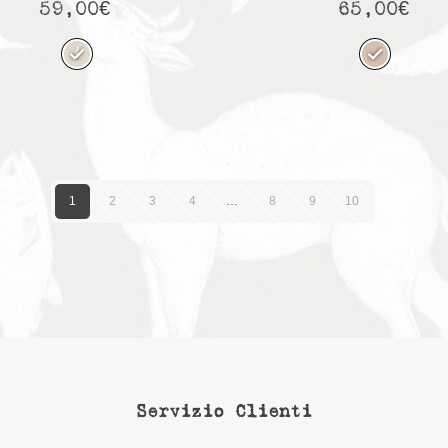
59,00
€
65,00
€
1
2
3
4
…
8
9
10
Servizio Clienti