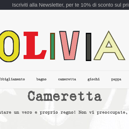
Iscriviti alla Newsletter, per te 10% di sconto sul p
abbigliamento
bagno
cameretta
giochi
pappa
Cameretta
ntare un vero e proprio regno! Non vi preoccupate,