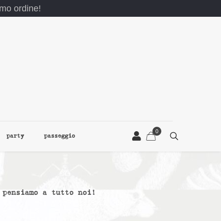
rimo ordine!
0
party
passeggio
 pensiamo a tutto noi!