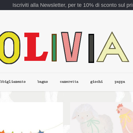
Iscriviti alla Newsletter, per te 10% di sconto sul p
abbigliamento
bagno
cameretta
giochi
pappa