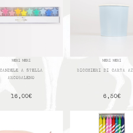
MERI MERI
MERI MERI
CANDELE A STELLA
BICCHIERI DI CARTA A
ARCOBALENO
16,00
€
6,50
€