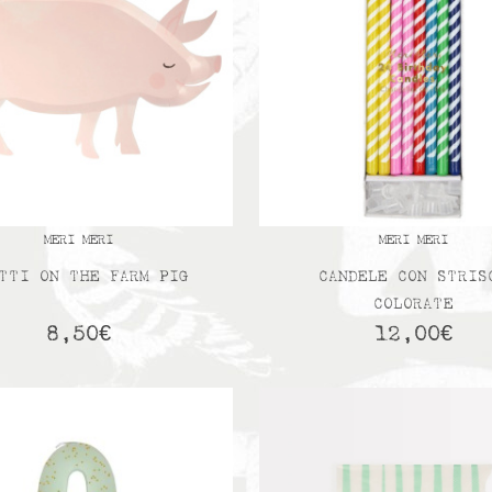
MERI MERI
MERI MERI
TTI ON THE FARM PIG
CANDELE CON STRIS
COLORATE
8,50
€
12,00
€