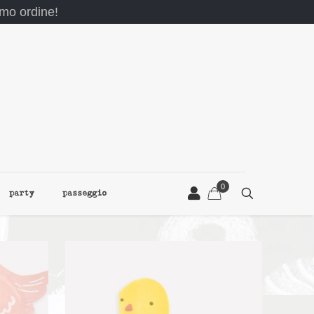
rimo ordine!
0
party
passeggio