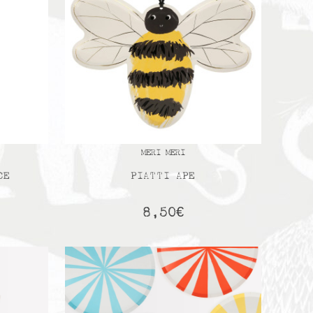
MERI MERI
CE
PIATTI APE
8,50
€