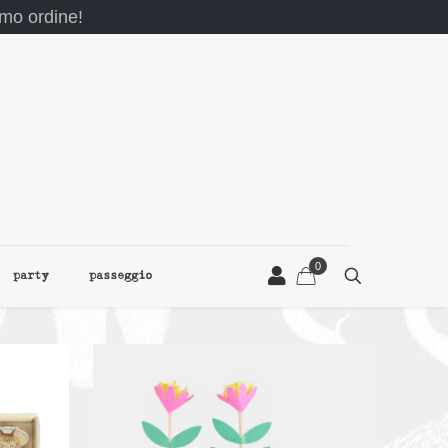
rimo ordine!
0
party
passeggio