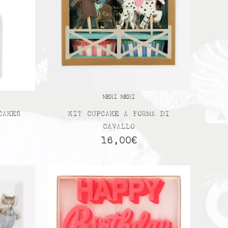
MERI MERI
CAKES
KIT CUPCAKE A FORMA DI
CAVALLO
16,00
€