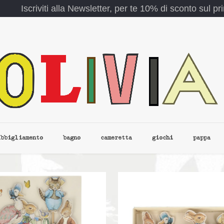
Iscriviti alla Newsletter, per te 10% di sconto sul p
abbigliamento
bagno
cameretta
giochi
pappa