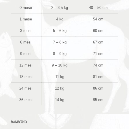
0 mese
2 – 3,5 kg
40 – 50 cm
1 mese
4 kg
54 cm
3 mesi
5 – 6 kg
60 cm
6 mesi
7 – 8 kg
67 cm
9 mesi
8 – 9 kg
71 cm
12 mesi
9 – 10 kg
74 cm
18 mesi
11 kg
81 cm
24 mesi
12 kg
86 cm
36 mesi
14 kg
95 cm
BAMBINO