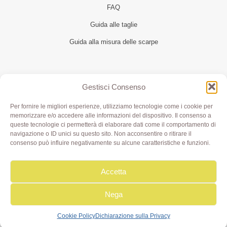
FAQ
Guida alle taglie
Guida alla misura delle scarpe
Seguici
Gestisci Consenso
Per fornire le migliori esperienze, utilizziamo tecnologie come i cookie per
memorizzare e/o accedere alle informazioni del dispositivo. Il consenso a
queste tecnologie ci permetterà di elaborare dati come il comportamento di
navigazione o ID unici su questo sito. Non acconsentire o ritirare il
consenso può influire negativamente su alcune caratteristiche e funzioni.
Accetta
Olivia di Aimi Roberta | Borgo XX Marzo 6/c Parma | P.IVA
IT02499000343 - REA PR 245283 | © 2020 Olivialab. All
Rights Reserved.
Nega
Cookie Policy
Dichiarazione sulla Privacy