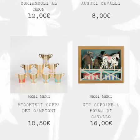
CORIANDOLI AL
AUGURI CAVALLI
NEON
12,00
€
8,00
€
MERI MERI
MERI MERI
BICCHIERI COPPA
KIT CUPCAKE A
DEI CAMPIONI
FORMA DI
CAVALLO
10,50
€
16,00
€