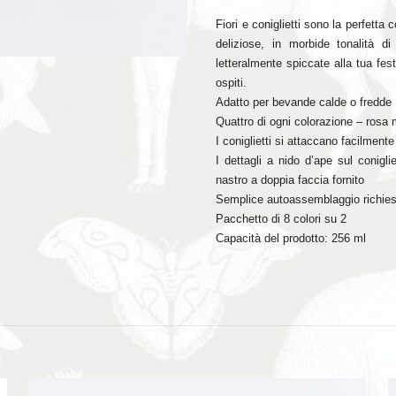
Fiori e coniglietti sono la perfett
deliziose, in morbide tonalità d
letteralmente spiccate alla tua fes
ospiti.
Adatto per bevande calde o fredde
Quattro di ogni colorazione – rosa m
I coniglietti si attaccano facilmente
I dettagli a nido d’ape sul conigl
nastro a doppia faccia fornito
Semplice autoassemblaggio richie
Pacchetto di 8 colori su 2
Capacità del prodotto: 256 ml