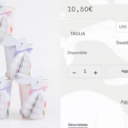
10,50
€
TAGLIA
Svuot
Disponibile
Bicchieri
Aggi
coniglietti
quantità
Agg
Descrizione