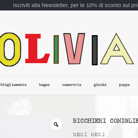
Iscriviti alla Newsletter, per te 10% di sconto sul p
abbigliamento
bagno
cameretta
giochi
pappa
BICCHIERI CONIGLI
MERI MERI