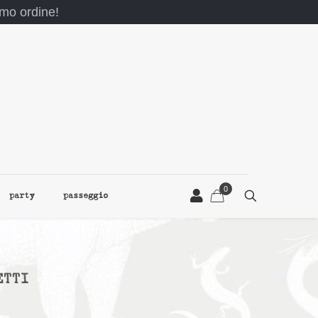
rimo ordine!
0
party
passeggio
ETTI