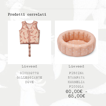
Prodotti correlati
Liewood
Liewood
GIUBBOTTO
PISCINA
GALLEGGIANTE
STAMPATA
DOVE
KORNELIA
PICCOLA
60,00
€
-
65,00
€
Fascia
di
prezzo: