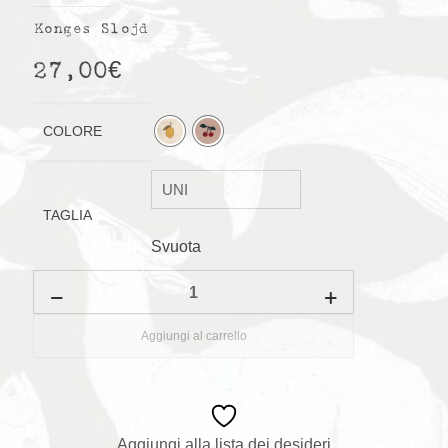
Konges Slojd
27,00
€
COLORE
TAGLIA
Svuota
Braccioli
arrotolabili
quantità
Aggiungi al carrello
Aggiungi alla lista dei desideri