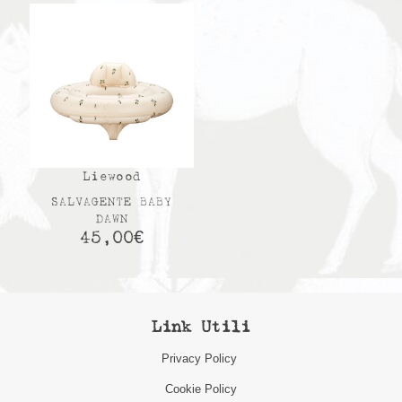
da
60,00€
a
65,00€
Liewood
SALVAGENTE BABY
DAWN
45,00
€
Link Utili
Privacy Policy
Cookie Policy