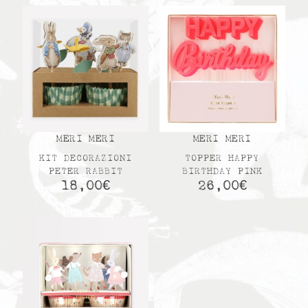
MERI MERI
MERI MERI
KIT DECORAZIONI
TOPPER HAPPY
PETER RABBIT
BIRTHDAY PINK
18,00
€
26,00
€