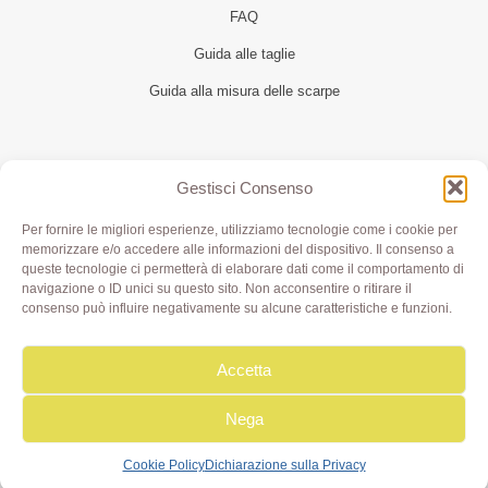
FAQ
Guida alle taglie
Guida alla misura delle scarpe
Seguici
Gestisci Consenso
Per fornire le migliori esperienze, utilizziamo tecnologie come i cookie per
memorizzare e/o accedere alle informazioni del dispositivo. Il consenso a
queste tecnologie ci permetterà di elaborare dati come il comportamento di
navigazione o ID unici su questo sito. Non acconsentire o ritirare il
consenso può influire negativamente su alcune caratteristiche e funzioni.
Accetta
Olivia di Aimi Roberta | Borgo XX Marzo 6/c Parma | P.IVA
IT02499000343 - REA PR 245283 | © 2020 Olivialab. All
Rights Reserved.
Nega
Cookie Policy
Dichiarazione sulla Privacy