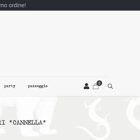
rimo ordine!
0
party
passeggio
RI “CANNELLA”