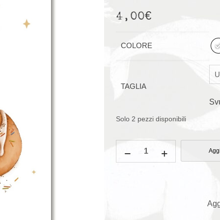
4,00
€
COLORE
TAGLIA
Sv
Solo 2 pezzi disponibili
Cartolina
Aggi
di
auguri
"Cannella"
quantità
Agg