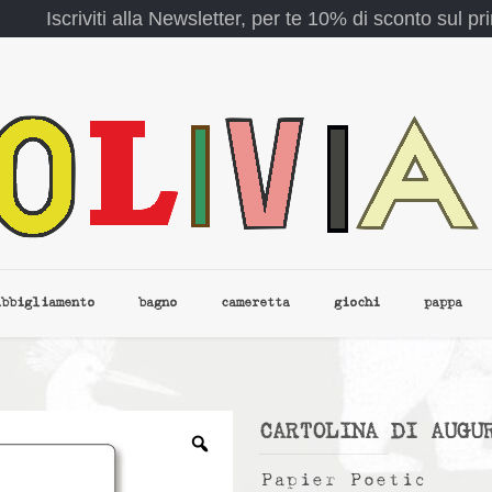
Iscriviti alla Newsletter, per te 10% di sconto sul p
abbigliamento
bagno
cameretta
giochi
pappa
CARTOLINA DI AUGU
Papier Poetic