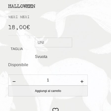
HALLOWEEN
MERI MERI
18,00
€
TAGLIA
Svuota
Disponibile
Fiocchi
per
capelli
in
Aggiungi al carrello
velluto
Halloween
quantità