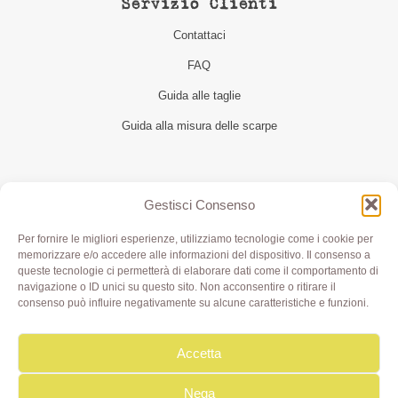
Servizio Clienti
Contattaci
FAQ
Guida alle taglie
Guida alla misura delle scarpe
Seguici
Gestisci Consenso
Per fornire le migliori esperienze, utilizziamo tecnologie come i cookie per
memorizzare e/o accedere alle informazioni del dispositivo. Il consenso a
queste tecnologie ci permetterà di elaborare dati come il comportamento di
navigazione o ID unici su questo sito. Non acconsentire o ritirare il
consenso può influire negativamente su alcune caratteristiche e funzioni.
Accetta
Olivia di Aimi Roberta | Borgo XX Marzo 6/c Parma | P.IVA
IT02499000343 - REA PR 245283 | © 2020 Olivialab. All
Rights Reserved.
Nega