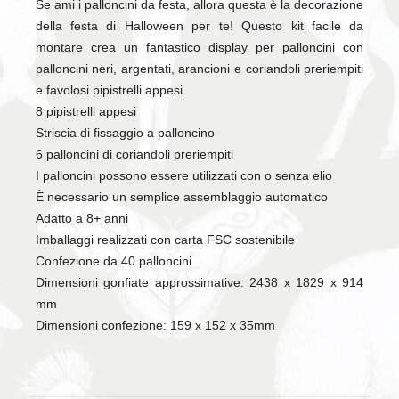
Se ami i palloncini da festa, allora questa è la decorazione
della festa di Halloween per te! Questo kit facile da
montare crea un fantastico display per palloncini con
palloncini neri, argentati, arancioni e coriandoli preriempiti
e favolosi pipistrelli appesi.
8 pipistrelli appesi
Striscia di fissaggio a palloncino
6 palloncini di coriandoli preriempiti
I palloncini possono essere utilizzati con o senza elio
È necessario un semplice assemblaggio automatico
Adatto a 8+ anni
Imballaggi realizzati con carta FSC sostenibile
Confezione da 40 palloncini
Dimensioni gonfiate approssimative: 2438 x 1829 x 914
mm
Dimensioni confezione: 159 x 152 x 35mm