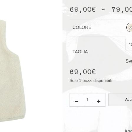
-
69,00
€
79,0
COLORE
TAGLIA
Sv
69,00
€
Solo 1 pezzi disponibili
Gilet
Aggi
Monty
quantità
Agg