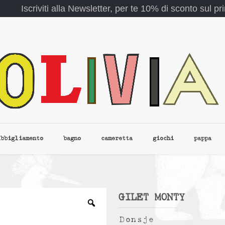
Iscriviti alla Newsletter, per te 10% di sconto sul p
abbigliamento
bagno
cameretta
giochi
pappa
GILET MONTY
Donsje