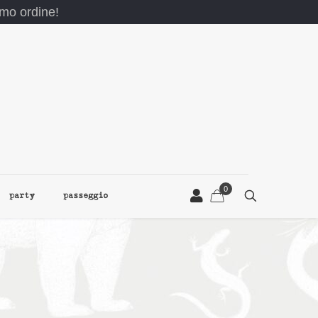
rimo ordine!
0
party
passeggio