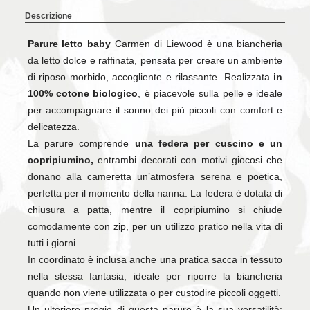
Descrizione
Parure letto baby
Carmen di Liewood è una biancheria
da letto dolce e raffinata, pensata per creare un ambiente
di riposo morbido, accogliente e rilassante. Realizzata
in
100% cotone biologico
, è piacevole sulla pelle e ideale
per accompagnare il sonno dei più piccoli con comfort e
delicatezza.
La parure comprende
una federa per cuscino e un
copripiumino,
entrambi decorati con motivi giocosi che
donano alla cameretta un’atmosfera serena e poetica,
perfetta per il momento della nanna. La federa è dotata di
chiusura a patta, mentre il copripiumino si chiude
comodamente con zip, per un utilizzo pratico nella vita di
tutti i giorni.
In coordinato è inclusa anche una pratica sacca in tessuto
nella stessa fantasia, ideale per riporre la biancheria
quando non viene utilizzata o per custodire piccoli oggetti.
Un ulteriore pregio di questa parure è la sua versatilità: