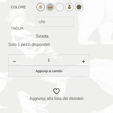
COLORE
TAGLIA
Svuota
Solo 1 pezzi disponibili
Parure
letto
Baby
70
Aggiungi al carrello
x
100
cm
quantità
Aggiungi alla lista dei desideri