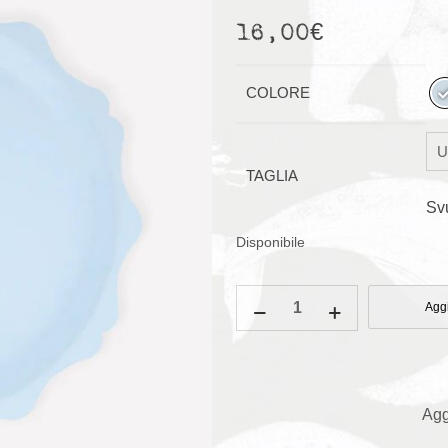
16,00
€
COLORE
TAGLIA
Sv
Disponibile
Piatti
Aggi
con
bordo
decorativo
Azzurri
Agg
quantità