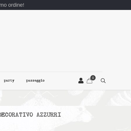
rimo ordine!
0
party
passeggio
DECORATIVO AZZURRI