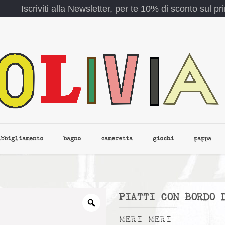
Iscriviti alla Newsletter, per te 10% di sconto sul p
abbigliamento
bagno
cameretta
giochi
pappa
PIATTI CON BORDO 
MERI MERI