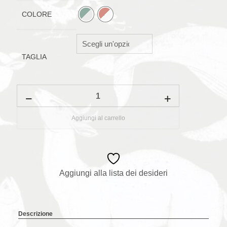
COLORE
TAGLIA
Poncho
in
spugna
KOI
Aggiungi al carrello
quantità
Aggiungi alla lista dei desideri
Descrizione