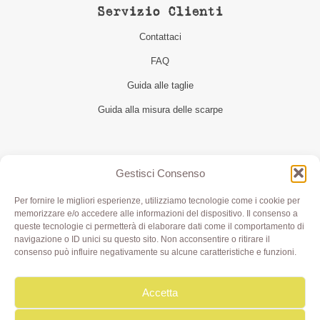
Servizio Clienti
Contattaci
FAQ
Guida alle taglie
Guida alla misura delle scarpe
Seguici
Gestisci Consenso
Per fornire le migliori esperienze, utilizziamo tecnologie come i cookie per
memorizzare e/o accedere alle informazioni del dispositivo. Il consenso a
queste tecnologie ci permetterà di elaborare dati come il comportamento di
navigazione o ID unici su questo sito. Non acconsentire o ritirare il
consenso può influire negativamente su alcune caratteristiche e funzioni.
Accetta
Olivia di Aimi Roberta | Borgo XX Marzo 6/c Parma | P.IVA
IT02499000343 - REA PR 245283 | © 2020 Olivialab. All