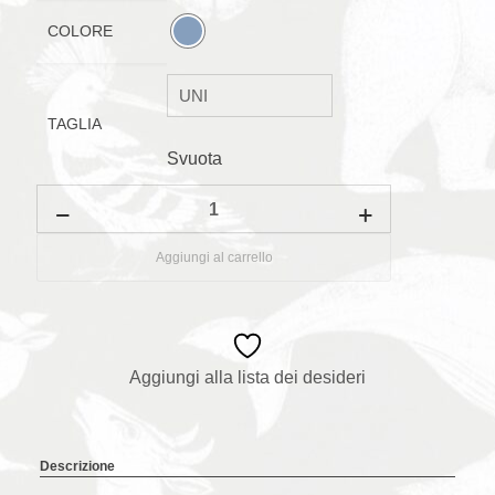
COLORE
TAGLIA
Svuota
Salvagente
Olivia
1-
3
Aggiungi al carrello
anni
quantità
Aggiungi alla lista dei desideri
Descrizione