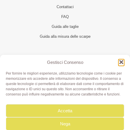
Contattaci
FAQ
Guida alle taglie
Guida alla misura delle scarpe
Seguici
Gestisci Consenso
Per fornire le migliori esperienze, utilizziamo tecnologie come i cookie per
memorizzare e/o accedere alle informazioni del dispositivo. Il consenso a
queste tecnologie ci permetterà di elaborare dati come il comportamento di
navigazione o ID unici su questo sito. Non acconsentire o ritirare il
consenso può influire negativamente su alcune caratteristiche e funzioni.
Accetta
Olivia di Aimi Roberta | Borgo XX Marzo 6/c Parma | P.IVA
IT02499000343 - REA PR 245283 | © 2020 Olivialab. All
Rights Reserved.
Nega