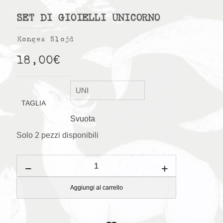
SET DI GIOIELLI UNICORNO
Konges Slojd
18,00
€
TAGLIA
Svuota
Solo 2 pezzi disponibili
Set
di
Gioielli
Unicorno
Aggiungi al carrello
quantità