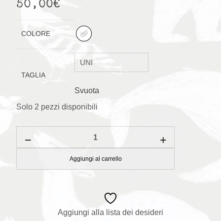
50,00
€
COLORE
TAGLIA
Svuota
Solo 2 pezzi disponibili
Set
Mini
Market
con
Aggiungi al carrello
cestino
della
spesa
quantità
Aggiungi alla lista dei desideri