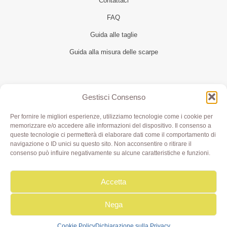
Contattaci
FAQ
Guida alle taglie
Guida alla misura delle scarpe
Seguici
Gestisci Consenso
Per fornire le migliori esperienze, utilizziamo tecnologie come i cookie per
memorizzare e/o accedere alle informazioni del dispositivo. Il consenso a
queste tecnologie ci permetterà di elaborare dati come il comportamento di
navigazione o ID unici su questo sito. Non acconsentire o ritirare il
consenso può influire negativamente su alcune caratteristiche e funzioni.
Accetta
Olivia di Aimi Roberta | Borgo XX Marzo 6/c Parma | P.IVA
IT02499000343 - REA PR 245283 | © 2020 Olivialab. All
Rights Reserved.
Nega
Cookie Policy
Dichiarazione sulla Privacy