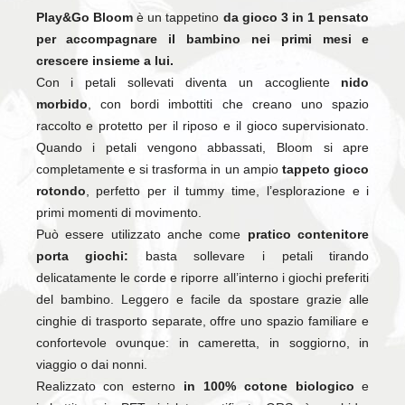
Play&Go Bloom
è un tappetino
da gioco 3 in 1 pensato
per accompagnare il bambino nei primi mesi e
crescere insieme a lui.
Con i petali sollevati diventa un accogliente
nido
morbido
, con bordi imbottiti che creano uno spazio
raccolto e protetto per il riposo e il gioco supervisionato.
Quando i petali vengono abbassati, Bloom si apre
completamente e si trasforma in un ampio
tappeto gioco
rotondo
, perfetto per il tummy time, l’esplorazione e i
primi momenti di movimento.
Può essere utilizzato anche come
pratico contenitore
porta giochi:
basta sollevare i petali tirando
delicatamente le corde e riporre all’interno i giochi preferiti
del bambino. Leggero e facile da spostare grazie alle
cinghie di trasporto separate, offre uno spazio familiare e
confortevole ovunque: in cameretta, in soggiorno, in
viaggio o dai nonni.
Realizzato con esterno
in 100% cotone biologico
e