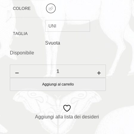
COLORE
TAGLIA
Svuota
Disponibile
Zanzariera
per
passeggino
quantità
Aggiungi al carrello
Aggiungi alla lista dei desideri