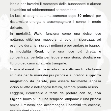
ideale per favorire il momento della buonanotte e aiutare
il bambino ad addormentarsi serenamente.
La luce si spegne automaticamente dopo
30 minuti
, per
risparmiare energia e accompagnare il sonno in modo
delicato.
In
modalità Walk
, funziona come una dolce luce
notturna, utile per muoversi al buio in sicurezza, ad
esempio durante i risvegli notturni o per andare in bagno.
In
modalità Read
, offre una luce più diretta e
concentrata, perfetta per leggere una storia, sfogliare un
libro o dedicarsi ad attività tranquille.
Grazie al
rivestimento in silicone soft-touch
, alla forma
studiata per le mani dei più piccoli e al pratico
supporto
magnetico da parete
, può essere facilmente appesa
vicino al letto o nell’angolo lettura, sempre pronta all’uso.
Leggera, ricaricabile e facile da portare con sé,
Zoo
Light
è molto più di una semplice lampada: è una piccola
amica luminosa che accompagna i bambini tra coccole,
esplorazioni e sogni.