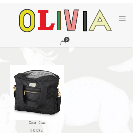
0
Cam Cam
BORSA