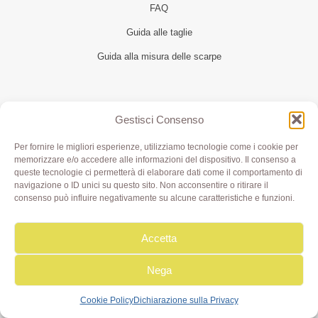
FAQ
Guida alle taglie
Guida alla misura delle scarpe
Seguici
Gestisci Consenso
Per fornire le migliori esperienze, utilizziamo tecnologie come i cookie per
memorizzare e/o accedere alle informazioni del dispositivo. Il consenso a
queste tecnologie ci permetterà di elaborare dati come il comportamento di
navigazione o ID unici su questo sito. Non acconsentire o ritirare il
consenso può influire negativamente su alcune caratteristiche e funzioni.
Accetta
Olivia di Aimi Roberta | Borgo XX Marzo 6/c Parma | P.IVA
IT02499000343 - REA PR 245283 | © 2020 Olivialab. All
Rights Reserved.
Nega
Cookie Policy
Dichiarazione sulla Privacy