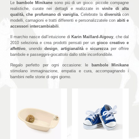
Le
bambole Minikane
sono più di un gioco: piccole compagne
realistiche, curate nei dettagli e realizzate in
vinile di alta
qualità, che profumano di vaniglia.
Celebrate la
diversità
con
modelli, carnagioni e tratti differenti e personalizzatele con
abiti e
accessori intercambiabili
.
Il marchio nasce dall’intuizione di
Karin Maillard-Aigouy
, che dal
2010 seleziona e crea prodotti pensati per un
gioco creativo e
affettivo
, unendo
design
,
artigianalità
e
sicurezza
per offrire
bambole e passeggini-giocattolo dallo stile inconfondibile.
Regalo perfetto per ogni occasione: le
bambole Minikane
stimolano immaginazione, empatia e cura, accompagnando i
bambini nelle storie di ogni giorno.