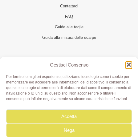
Contattaci
FAQ
Guida alle taglie
Guida alla misura delle scarpe
Seguici
Gestisci Consenso
Per fornire le migliori esperienze, utilizziamo tecnologie come i cookie per
memorizzare e/o accedere alle informazioni del dispositivo. Il consenso a
queste tecnologie ci permetterà di elaborare dati come il comportamento di
navigazione o ID unici su questo sito. Non acconsentire o ritirare il
consenso può influire negativamente su alcune caratteristiche e funzioni.
Accetta
Olivia di Aimi Roberta | Borgo XX Marzo 6/c Parma | P.IVA
IT02499000343 - REA PR 245283 | © 2020 Olivialab. All
Rights Reserved.
Nega