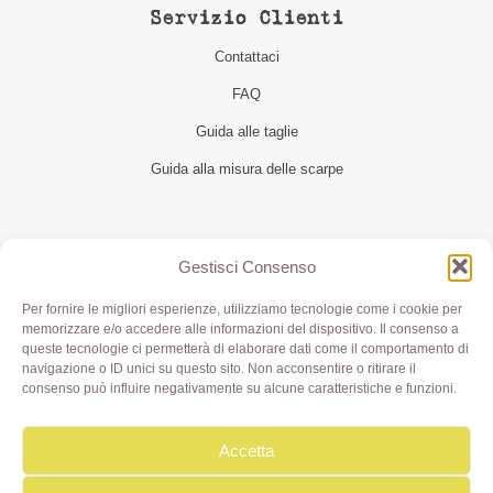
Servizio Clienti
Contattaci
FAQ
Guida alle taglie
Guida alla misura delle scarpe
Seguici
Gestisci Consenso
Per fornire le migliori esperienze, utilizziamo tecnologie come i cookie per
memorizzare e/o accedere alle informazioni del dispositivo. Il consenso a
queste tecnologie ci permetterà di elaborare dati come il comportamento di
navigazione o ID unici su questo sito. Non acconsentire o ritirare il
consenso può influire negativamente su alcune caratteristiche e funzioni.
Accetta
Olivia di Aimi Roberta | Borgo XX Marzo 6/c Parma | P.IVA
IT02499000343 - REA PR 245283 | © 2020 Olivialab. All