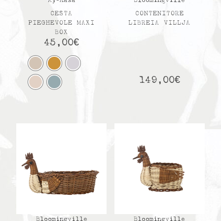
Ay-Kasa
Bloomingville
CESTA
CONTENITORE
PIEGHEVOLE MAXI
LIBREIA VILLJA
BOX
45,00
€
149,00
€
Bloomingville
Bloomingville