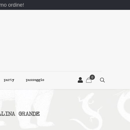
rimo ordine!
0
party
passeggio
LLINA GRANDE