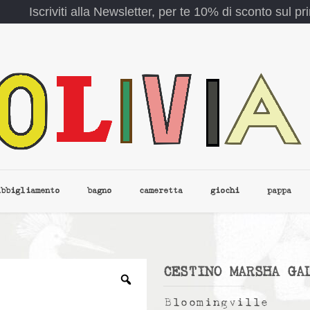
Iscriviti alla Newsletter, per te 10% di sconto sul p
abbigliamento
bagno
cameretta
giochi
pappa
CESTINO MARSHA GA
Bloomingville