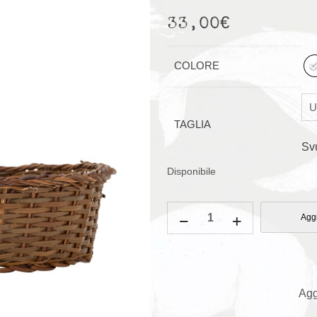
33,00
€
COLORE
TAGLIA
Sv
Disponibile
Cestino
Aggi
Marsha
Gallina
Grande
quantità
Agg