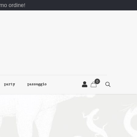
rimo ordine!
0
party
passeggio