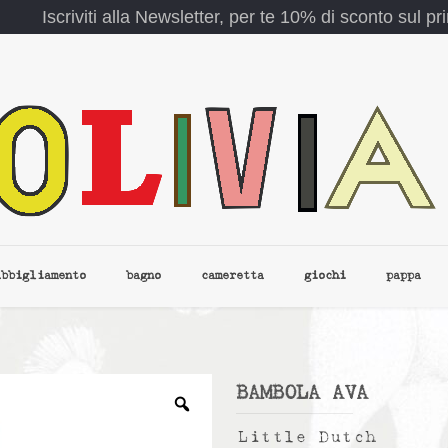
Iscriviti alla Newsletter, per te 10% di sconto sul p
abbigliamento
bagno
cameretta
giochi
pappa
BAMBOLA AVA
Little Dutch