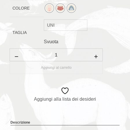
COLORE
TAGLIA
Svuota
Borsa
con
coulisse
animali
Aggiungi al carrello
quantità
Aggiungi alla lista dei desideri
Descrizione