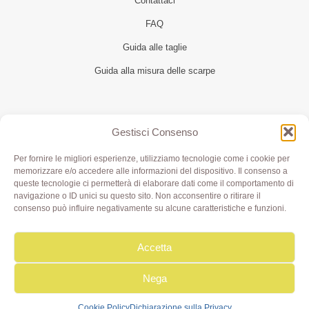
Contattaci
FAQ
Guida alle taglie
Guida alla misura delle scarpe
Seguici
Gestisci Consenso
Per fornire le migliori esperienze, utilizziamo tecnologie come i cookie per
memorizzare e/o accedere alle informazioni del dispositivo. Il consenso a
queste tecnologie ci permetterà di elaborare dati come il comportamento di
navigazione o ID unici su questo sito. Non acconsentire o ritirare il
consenso può influire negativamente su alcune caratteristiche e funzioni.
Accetta
Olivia di Aimi Roberta | Borgo XX Marzo 6/c Parma | P.IVA
IT02499000343 - REA PR 245283 | © 2020 Olivialab. All
Rights Reserved.
Nega
Cookie Policy
Dichiarazione sulla Privacy