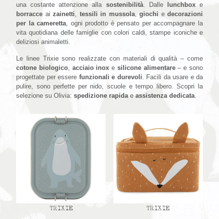
una costante attenzione alla
sostenibilità
. Dalle
lunchbox
e
borracce
ai
zainetti
,
tessili in mussola
,
giochi
e
decorazioni
per la cameretta
, ogni prodotto è pensato per accompagnare la
vita quotidiana delle famiglie con colori caldi, stampe iconiche e
deliziosi animaletti.
Le linee Trixie sono realizzate con materiali di qualità – come
cotone biologico
,
acciaio inox
e
silicone alimentare
– e sono
progettate per essere
funzionali e durevoli
. Facili da usare e da
pulire, sono perfette per nido, scuole e tempo libero. Scopri la
selezione su Olivia:
spedizione rapida
e
assistenza dedicata
.
TRIXIE
TRIXIE