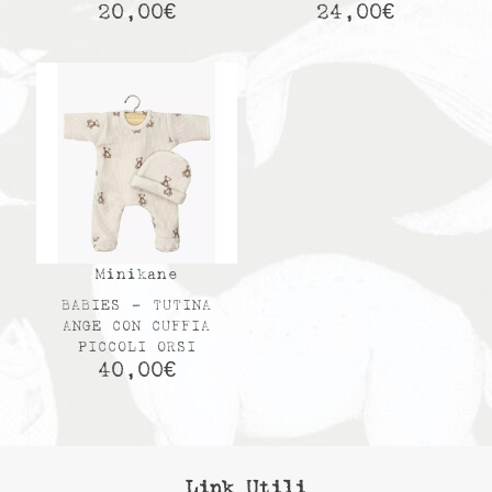
20,00
€
24,00
€
Minikane
BABIES – TUTINA
ANGE CON CUFFIA
PICCOLI ORSI
40,00
€
Link Utili