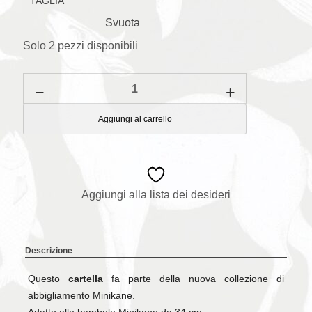
TAGLIA
Svuota
Solo 2 pezzi disponibili
Cartella
per
bambole
rosa
Aggiungi al carrello
quantità
Aggiungi alla lista dei desideri
Descrizione
Questo
cartella
fa parte della nuova collezione di
abbigliamento Minikane.