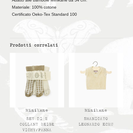
Adatto alle bambole Minikane da 34 cm.
Materiale: 100% cotone
Certificato Oeko-Tex Standard 100
Prodotti correlati
Minikane
Minikane
SET DI 2
SMANICATO
COLLANT BEIGE
LEONARDO ECRU
VICHY/PANNA