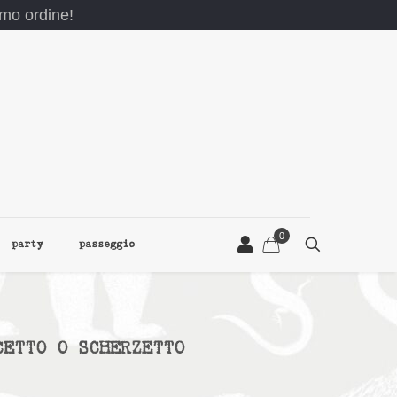
rimo ordine!
0
party
passeggio
CETTO O SCHERZETTO