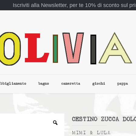
Iscriviti alla Newsletter, per te 10% di sconto sul p
abbigliamento
bagno
cameretta
giochi
pappa
CESTINO ZUCCA DOL
MIMI & LULA