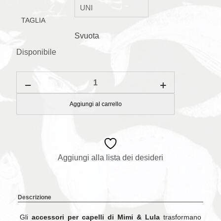
TAGLIA
Svuota
Disponibile
Mini
Clic
Clac
-
Aggiungi al carrello
Unicorno
Celeste
quantità
Aggiungi alla lista dei desideri
Descrizione
Gli
accessori per capelli di Mimi & Lula
trasformano