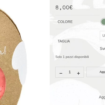
8,00
€
COLORE
TAGLIA
Sv
Solo 1 pezzi disponibili
Palla
Aggi
sfaccettata
rimbalzante
quantità
Agg