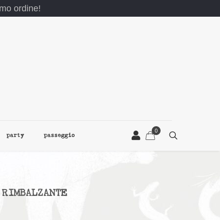
rimo ordine!
0
party
passeggio
 RIMBALZANTE