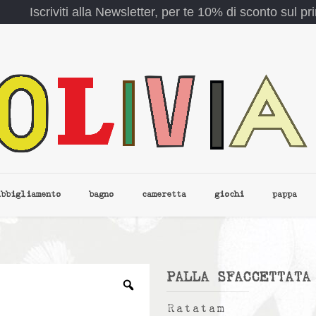
Iscriviti alla Newsletter, per te 10% di sconto sul p
abbigliamento
bagno
cameretta
giochi
pappa
PALLA SFACCETTATA
Ratatam