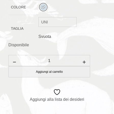
COLORE
TAGLIA
Svuota
Disponibile
Pallone
in
tessuto
Etoiles
Aggiungi al carrello
quantità
Aggiungi alla lista dei desideri