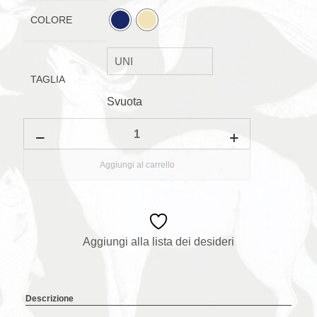
COLORE
TAGLIA
Svuota
Scarpe
da
ginnastica
Komvers
Aggiungi al carrello
quantità
Aggiungi alla lista dei desideri
Descrizione