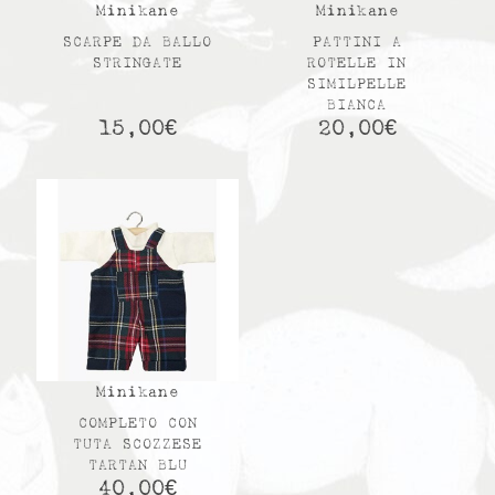
Minikane
Minikane
SCARPE DA BALLO
PATTINI A
STRINGATE
ROTELLE IN
SIMILPELLE
BIANCA
15,00
€
20,00
€
Minikane
COMPLETO CON
TUTA SCOZZESE
TARTAN BLU
40,00
€