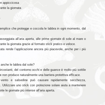
on appiccicosa
rante la giornata
e
semplice che protegge e coccola le labbra in ogni momento, dal
asseggiata all’aria aperta, alle prime giornate di sole al mare o
rante la giornata grazie al formato stick pratico e veloce.
ata rende l’applicazione ancora più piacevole, anche per i più
 anche le labbra dal sole?
circostanti, del contorno occhi e delle guance è molto più sottile
o e non produce naturalmente una barriera protettiva efficace.
e, vento e salsedine può causare rapidamente secchezza,
li. Utilizzare uno stick con protezione solare aiuta a mantenere
te le giornate più intense all’aria aperta.