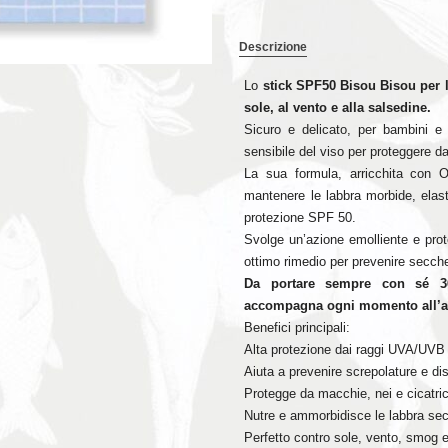
SPF50
Descrizione
quantità
Lo
stick SPF50 Bisou Bisou per l
sole, al vento e alla salsedine.
Sicuro e delicato, per bambini e 
sensibile del viso per proteggere da
La sua formula, arricchita con O
mantenere le labbra morbide, elas
protezione SPF 50.
Svolge un’azione emolliente e prote
ottimo rimedio per prevenire secche
Da portare sempre con sé 365
accompagna ogni momento all’ari
Benefici principali:
Alta protezione dai raggi UVA/UVB
Aiuta a prevenire screpolature e di
Protegge da macchie, nei e cicatric
Nutre e ammorbidisce le labbra sec
Perfetto contro sole, vento, smog 