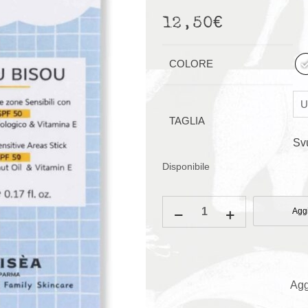
12,50
€
COLORE
TAGLIA
Sv
Disponibile
Stick
Aggi
Bisou
Bisou
zone
sensibili
Agg
e
labbra