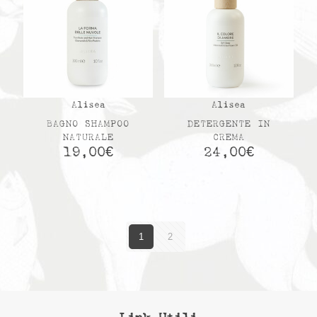
Alisea
Alisea
BAGNO SHAMPOO
DETERGENTE IN
NATURALE
CREMA
19,00
€
24,00
€
1
2