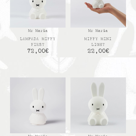
Mr Maria
Mr Maria
LAMPADA MIFFY
MIFFY MINI
FIRST
LIGHT
72,00
€
22,00
€