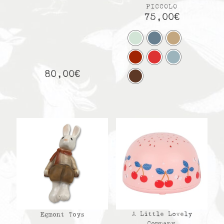
PICCOLO
75,00
€
80,00
€
A Little Lovely
Egmont Toys
Company