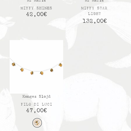
Mr Maria
Mr Maria
MIFFY SHINES
MIFFY STAR
42,00
€
LIGHT
132,00
€
Konges Slojd
FILO DI LUCI
47,00
€