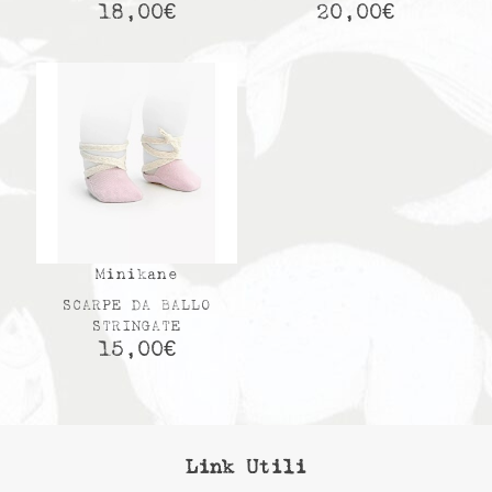
18,00
€
20,00
€
Minikane
SCARPE DA BALLO
STRINGATE
15,00
€
Link Utili