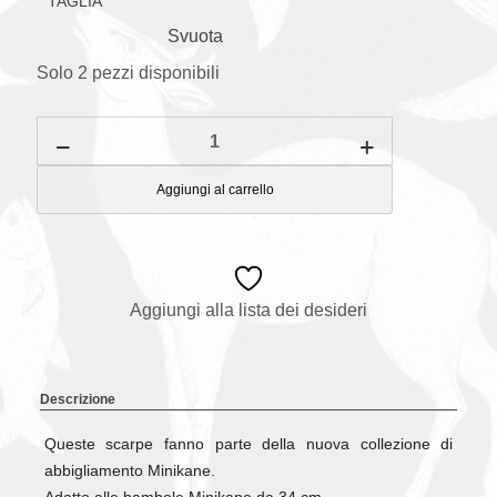
TAGLIA
Svuota
Solo 2 pezzi disponibili
Scarpe
con
calze
rosse
Aggiungi al carrello
quantità
Aggiungi alla lista dei desideri
Descrizione
Queste scarpe fanno parte della nuova collezione di
abbigliamento Minikane.