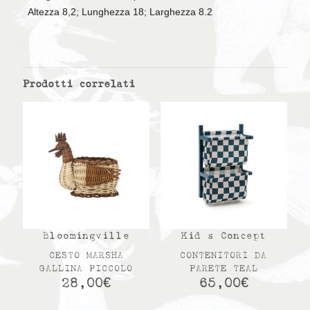
Altezza 8,2; Lunghezza 18; Larghezza 8.2
Prodotti correlati
Bloomingville
Kid s Concept
CESTO MARSHA
CONTENITORI DA
GALLINA PICCOLO
PARETE TEAL
28,00
€
65,00
€