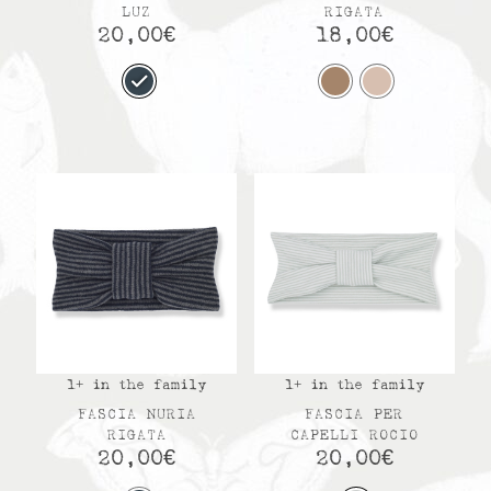
LUZ
RIGATA
20,00
€
18,00
€
1+ in the family
1+ in the family
FASCIA NURIA
FASCIA PER
RIGATA
CAPELLI ROCIO
20,00
€
20,00
€