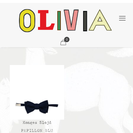
0
Konges Slojd
PAPILLON BLU