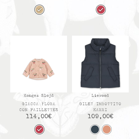
Konges Slojd
Liewood
GIACCA FLORA
GILET IMBOTTITO
CON PAILLETTES
KARRI
114,00
€
109,00
€