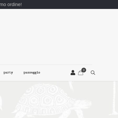
rimo ordine!
0
party
passeggio