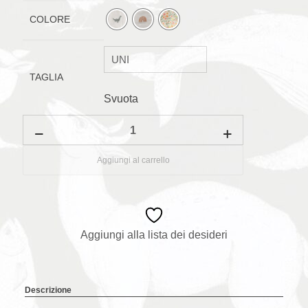
COLORE
TAGLIA
Svuota
Bavaglino
a
maniche
lunghe
Aggiungi al carrello
quantità
Aggiungi alla lista dei desideri
Descrizione