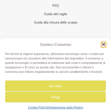
FAQ
Guida alle taglie
Guida alla misura delle scarpe
Seguici
Gestisci Consenso
Per fornire le migliori esperienze, utilizziamo tecnologie come i cookie per
memorizzare e/o accedere alle informazioni del dispositivo. Il consenso a
queste tecnologie ci permetterà di elaborare dati come il comportamento di
navigazione o ID unici su questo sito. Non acconsentire o ritirare il
consenso può influire negativamente su alcune caratteristiche e funzioni.
Accetta
Olivia di Aimi Roberta | Borgo XX Marzo 6/c Parma | P.IVA
IT02499000343 - REA PR 245283 | © 2020 Olivialab. All
Rights Reserved.
Nega
Cookie Policy
Dichiarazione sulla Privacy