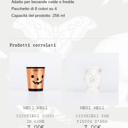
Adatto per bevande calde o fredde
Pacchetto di 8 colori su 4
Capacità del prodotto: 256 ml
Prodotti correlati
MERI MERI
MERI MERI
BICCHIERI ZUCCA
BICCHIERI CON
IN RAME
FIOCCO D’ORO
7,00
€
7,00
€