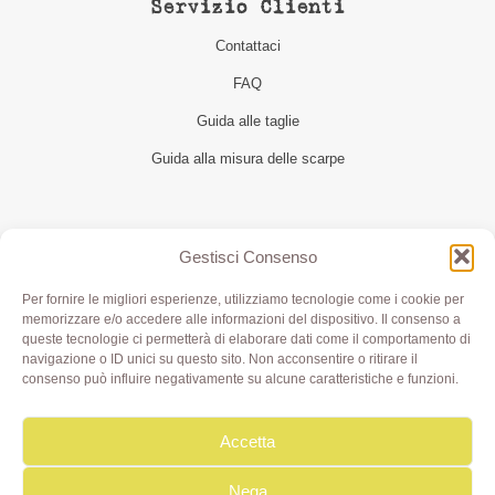
Servizio Clienti
Contattaci
FAQ
Guida alle taglie
Guida alla misura delle scarpe
Seguici
Gestisci Consenso
Per fornire le migliori esperienze, utilizziamo tecnologie come i cookie per
memorizzare e/o accedere alle informazioni del dispositivo. Il consenso a
queste tecnologie ci permetterà di elaborare dati come il comportamento di
navigazione o ID unici su questo sito. Non acconsentire o ritirare il
consenso può influire negativamente su alcune caratteristiche e funzioni.
Accetta
Olivia di Aimi Roberta | Borgo XX Marzo 6/c Parma | P.IVA
IT02499000343 - REA PR 245283 | © 2020 Olivialab. All
Rights Reserved.
Nega