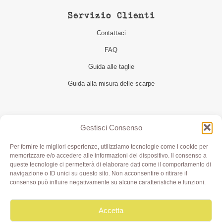
Servizio Clienti
Contattaci
FAQ
Guida alle taglie
Guida alla misura delle scarpe
Seguici
Gestisci Consenso
Per fornire le migliori esperienze, utilizziamo tecnologie come i cookie per
memorizzare e/o accedere alle informazioni del dispositivo. Il consenso a
queste tecnologie ci permetterà di elaborare dati come il comportamento di
navigazione o ID unici su questo sito. Non acconsentire o ritirare il
consenso può influire negativamente su alcune caratteristiche e funzioni.
Accetta
Olivia di Aimi Roberta | Borgo XX Marzo 6/c Parma | P.IVA