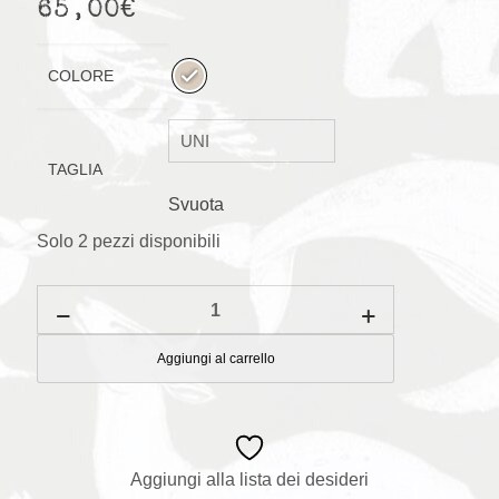
65,00
€
COLORE
TAGLIA
Svuota
Solo 2 pezzi disponibili
Coperta
per
lettino
!40
Aggiungi al carrello
x
110
cm
quantità
Aggiungi alla lista dei desideri